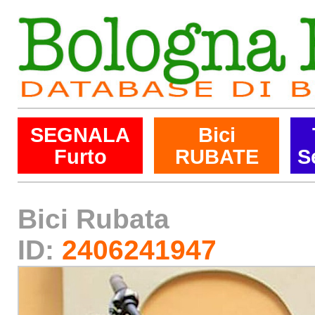
SEGNALA
Bici
Furto
RUBATE
S
Bici Rubata
ID:
2406241947