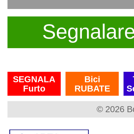
Segnalar
SEGNALA
Bici
Furto
RUBATE
S
© 2026 B