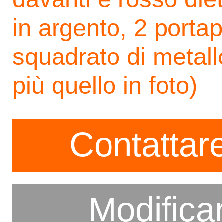
in argento, 2 porta
squadrato di metall
più quello in foto)
Contattare
Modifica