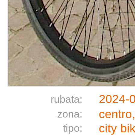
2024-
rubata:
centro
zona:
city bi
tipo: