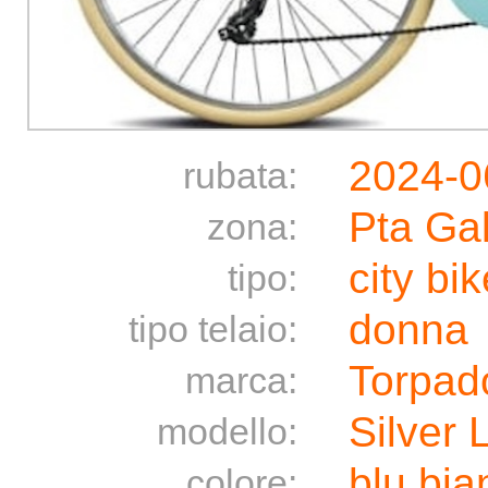
2024-0
rubata:
Pta Gal
zona:
city bik
tipo:
donna
tipo telaio:
Torpad
marca:
Silver L
modello:
blu bia
colore: