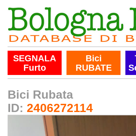
SEGNALA
Bici
Furto
RUBATE
S
Bici Rubata
ID:
2406272114