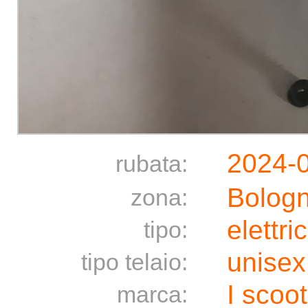
2024-
rubata:
Bolog
zona:
elettri
tipo:
unisex
tipo telaio:
I scoo
marca: