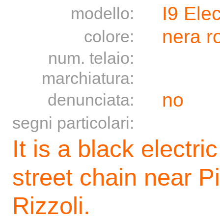
I9 Ele
modello:
nera r
colore:
num. telaio:
marchiatura:
no
denunciata:
segni particolari:
It is a black electri
street chain near P
Rizzoli.