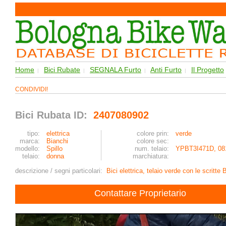
Home
Bici Rubate
SEGNALA Furto
Anti Furto
Il Progetto
|
|
|
|
CONDIVIDI!
Bici Rubata ID:
2407080902
tipo:
elettrica
colore prin:
verde
marca:
Bianchi
colore sec:
modello:
Spillo
num. telaio:
YPBT3I471D, 08
telaio:
donna
marchiatura:
descrizione / segni particolari:
Bici elettrica, telaio verde con le scritte
Contattare Proprietario