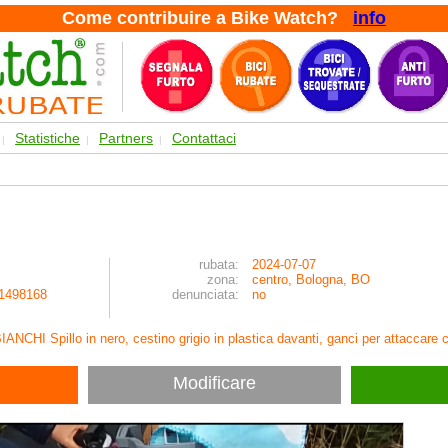
Come contribuire a Bike Watch?
info
Statistiche
Partners
Contattaci
|
|
|
rubata:
2024-07-07
zona:
centro, Bologna, BO
1498168
denunciata:
no
 BIANCHI Spillo in nero, cestino grigio in plastica davanti, ganci per attaccare 
Modificare