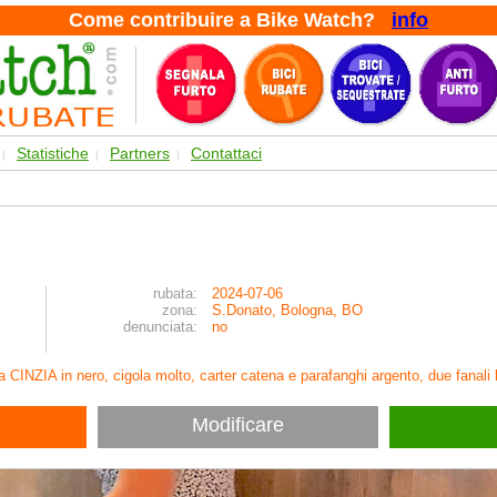
Come contribuire a Bike Watch?
info
Statistiche
Partners
Contattaci
|
|
|
rubata:
2024-07-06
zona:
S.Donato, Bologna, BO
denunciata:
no
tta CINZIA in nero, cigola molto, carter catena e parafanghi argento, due fanal
Modificare