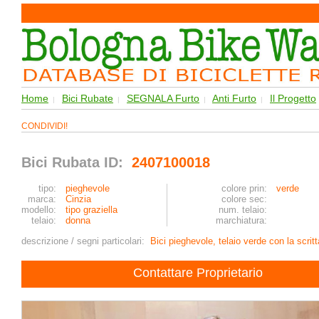
Home
Bici Rubate
SEGNALA Furto
Anti Furto
Il Progetto
|
|
|
|
CONDIVIDI!
Bici Rubata ID:
2407100018
tipo:
pieghevole
colore prin:
verde
marca:
Cinzia
colore sec:
modello:
tipo graziella
num. telaio:
telaio:
donna
marchiatura:
descrizione / segni particolari:
Bici pieghevole, telaio verde con la scri
Contattare Proprietario