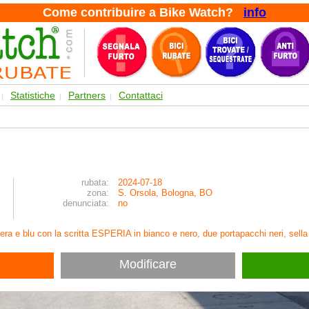
Come contribuire a Bike Watch?
info
Statistiche
Partners
Contattaci
|
|
|
rubata:
2024-07-18
zona:
S. Orsola, Bologna, BO
denunciata:
no
era e blu con la scritta ESPERIA in bianco e nero, due portapacchi neri, sella
Modificare