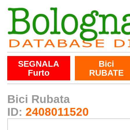
SEGNALA
Bici
Furto
RUBATE
Bici Rubata
ID:
2408011520