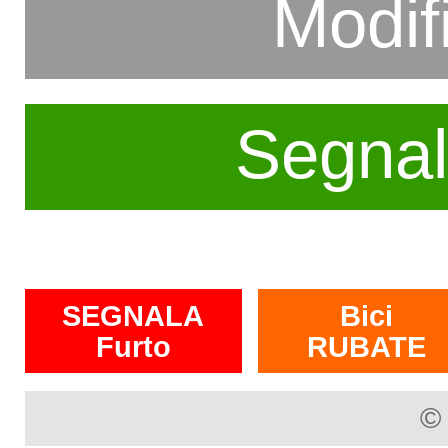
Modif
Segnal
SEGNALA
Bici
Furto
RUBATE
©