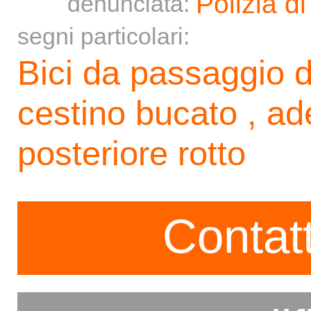
Polizia di
denunciata:
segni particolari:
Bici da passaggio d
cestino bucato , ade
posteriore rotto
Contatt