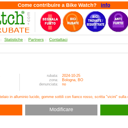
Come contribuire a Bike Watch?
info
Statistiche
Partners
Contattaci
|
|
|
rubata:
2024-10-25
zona:
Bologna, BO
denunciata:
no
laio in alluminio lucido, gomme sottili con fianco rosso, scritta "vicini" sull
Modificare