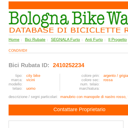
Home
Bici Rubate
SEGNALA Furto
Anti Furto
Il Progetto
|
|
|
|
CONDIVIDI!
Bici Rubata ID:
2410252234
tipo:
city bike
colore prin:
argento / grigia
marca:
vicini
colore sec:
rossa
modello:
num. telaio:
telaio:
uomo
marchiatura:
descrizione / segni particolari:
manubrio con manopole di nastro rosso, te
Contattare Proprietario