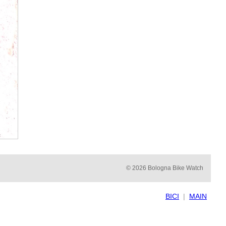
© 2026 Bologna Bike Watch
BICI
|
MAIN