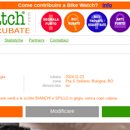
Come contribuire a Bike Watch?
info
Statistiche
Partners
Contattaci
|
|
|
igia
rubata:
2024-11-23
zona:
Pta S.Stefano, Bologna, BO
denunciata:
no
serti verdi e le scritte BIANCHI e SPILLO in grigio, senza copri catena
Modificare