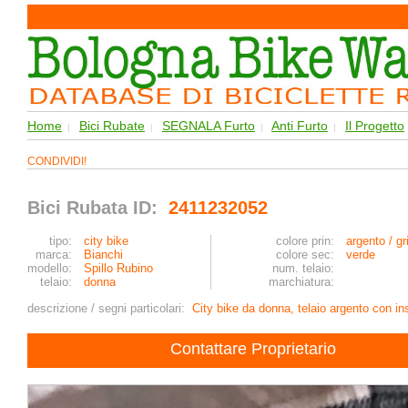
Home
Bici Rubate
SEGNALA Furto
Anti Furto
Il Progetto
|
|
|
|
CONDIVIDI!
Bici Rubata ID:
2411232052
tipo:
city bike
colore prin:
argento / gr
marca:
Bianchi
colore sec:
verde
modello:
Spillo Rubino
num. telaio:
telaio:
donna
marchiatura:
descrizione / segni particolari:
City bike da donna, telaio argento con in
Contattare Proprietario