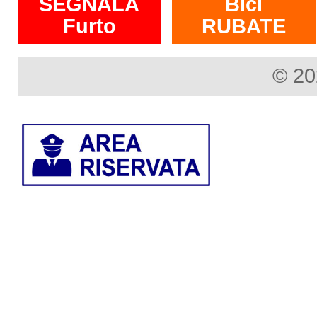
SEGNALA
Bici
Furto
RUBATE
© 20