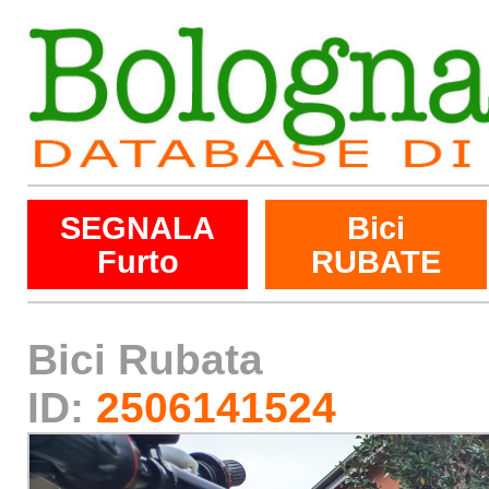
SEGNALA
Bici
Furto
RUBATE
Bici Rubata
ID:
2506141524