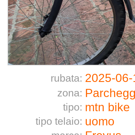
2025-06-
rubata:
Parcheggi
zona:
mtn bike
tipo:
uomo
tipo telaio: