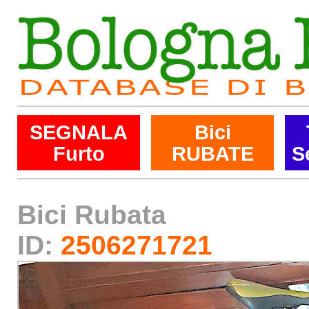
SEGNALA
Bici
Furto
RUBATE
S
Bici Rubata
ID:
2506271721