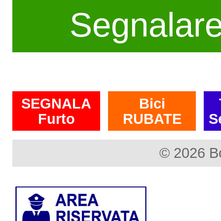
Segnalar
SEGNALA
Bici
Furto
RUBATE
S
© 2026 B