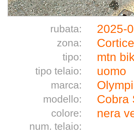
2025-0
rubata:
Cortic
zona:
mtn bi
tipo:
uomo
tipo telaio:
Olympi
marca:
Cobra S
modello:
nera v
colore:
num. telaio: