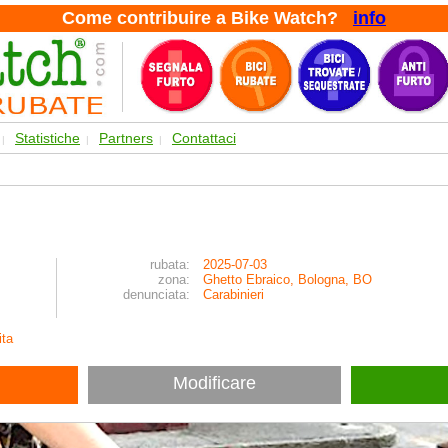
Come contribuire a Bike Watch?
info
Statistiche
Partners
Contattaci
|
|
|
rubata:
2025-07-03
zona:
Ghetto Ebraico, Bologna, BO
denunciata:
Carabinieri
ita
Modificare