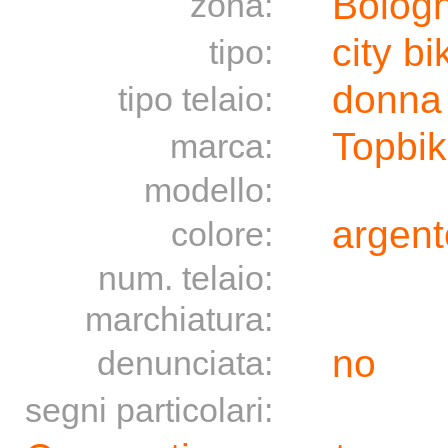
Bolog
zona:
city bi
tipo:
donna
tipo telaio:
Topbi
marca:
modello:
argent
colore:
num. telaio:
marchiatura:
no
denunciata:
segni particolari: