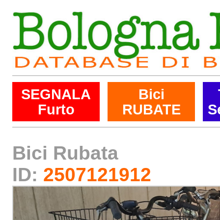
SEGNALA
Bici
Furto
RUBATE
S
Bici Rubata
ID:
2507121912