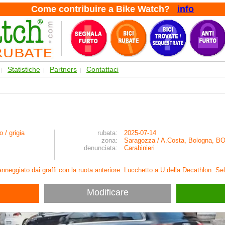
Come contribuire a Bike Watch?
info
Statistiche
Partners
Contattaci
|
|
|
o / grigia
rubata:
2025-07-14
zona:
Saragozza / A.Costa, Bologna, B
denunciata:
Carabinieri
anneggiato dai graffi con la ruota anteriore. Lucchetto a U della Decathlon. Se
Modificare