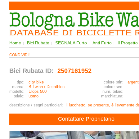
Home
Bici Rubate
SEGNALA Furto
Anti Furto
Il Progetto
|
|
|
|
CONDIVIDI!
Bici Rubata ID:
2507161952
tipo:
city bike
colore prin:
argent
marca:
B-Twinn / Decathlon
colore sec:
modello:
Elops 500
num. telaio:
telaio:
uomo
marchiatura:
descrizione / segni particolari:
Il lucchetto, se presente, è lievemente d
Contattare Proprietario