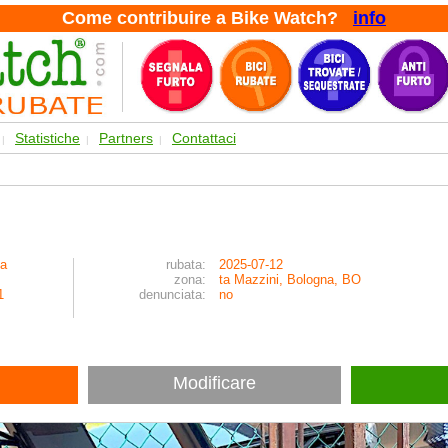
Come contribuire a Bike Watch?
info
Statistiche
Partners
Contattaci
|
|
|
ia
rubata:
2025-07-12
zona:
ta Mazzini, Bologna, BO
1
denunciata:
no
Modificare