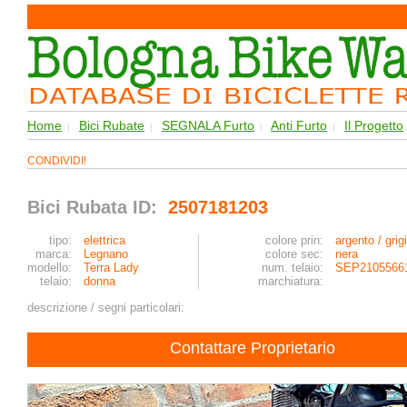
Home
Bici Rubate
SEGNALA Furto
Anti Furto
Il Progetto
|
|
|
|
CONDIVIDI!
Bici Rubata ID:
2507181203
tipo:
elettrica
colore prin:
argento / grig
marca:
Legnano
colore sec:
nera
modello:
Terra Lady
num. telaio:
SEP2105566
telaio:
donna
marchiatura:
descrizione / segni particolari:
Contattare Proprietario