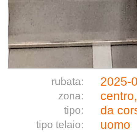
2025-
rubata:
centro
zona:
da cor
tipo:
uomo
tipo telaio: