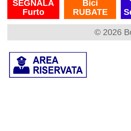
SEGNALA
Bici
Furto
RUBATE
S
© 2026 B