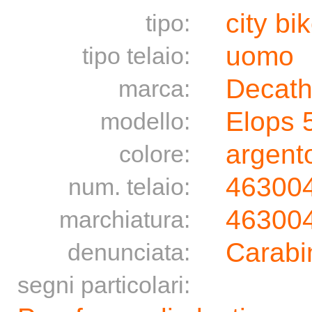
city bi
tipo:
uomo
tipo telaio:
Decath
marca:
Elops 
modello:
argento
colore:
46300
num. telaio:
46300
marchiatura:
Carabin
denunciata:
segni particolari: