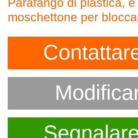
Parafango di plastica, e
moschettone per bloccar
Contattare
Modifica
Segnalar