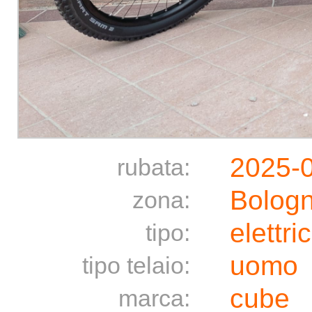
2025-
rubata:
Bolog
zona:
elettri
tipo:
uomo
tipo telaio:
cube
marca: