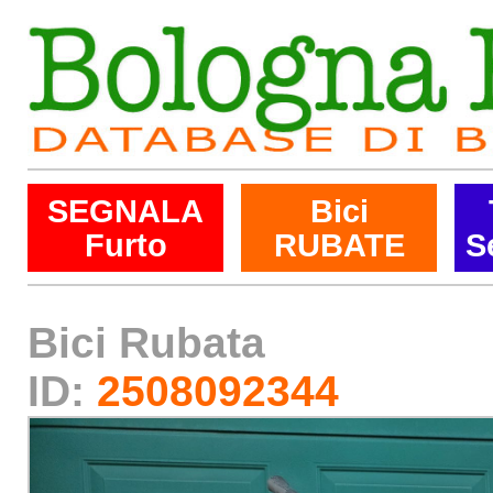
SEGNALA
Bici
Furto
RUBATE
S
Bici Rubata
ID:
2508092344