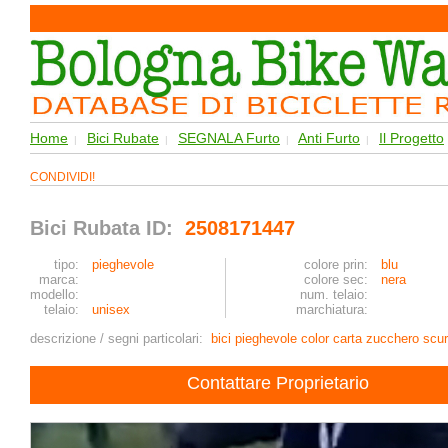
Home
Bici Rubate
SEGNALA Furto
Anti Furto
Il Progetto
|
|
|
|
CONDIVIDI!
Bici Rubata ID:
2508171447
tipo:
pieghevole
colore prin:
blu
marca:
colore sec:
nera
modello:
num. telaio:
telaio:
unisex
marchiatura:
descrizione / segni particolari:
bici pieghevole color carta zucchero scu
Contattare Proprietario