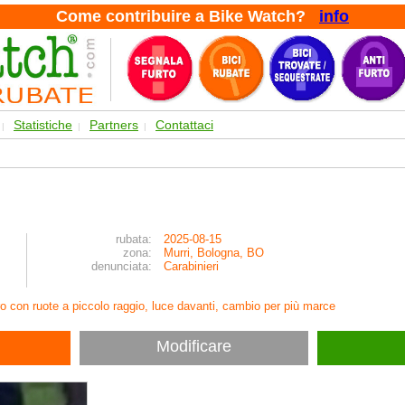
Come contribuire a Bike Watch?
info
Statistiche
Partners
Contattaci
|
|
|
rubata:
2025-08-15
zona:
Murri, Bologna, BO
denunciata:
Carabinieri
ro con ruote a piccolo raggio, luce davanti, cambio per più marce
Modificare