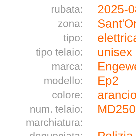
2025-0
rubata:
Sant'O
zona:
elettric
tipo:
unisex
tipo telaio:
Engew
marca:
Ep2
modello:
aranci
colore:
MD250
num. telaio:
marchiatura:
Polizia
denunciata: