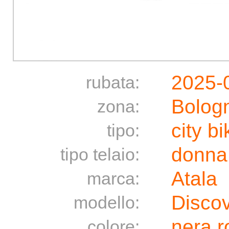
2025-
rubata:
Bolog
zona:
city bi
tipo:
donna
tipo telaio:
Atala
marca:
Disco
modello:
nera r
colore: