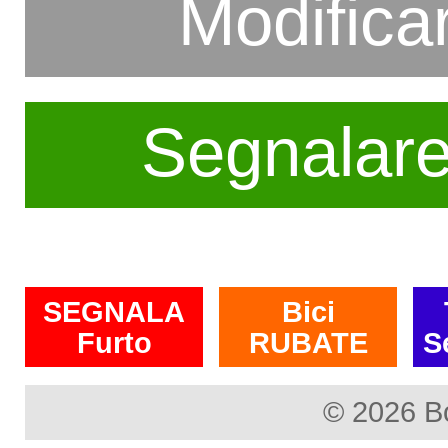
Modifica
Segnalar
SEGNALA
Bici
Furto
RUBATE
S
© 2026 B