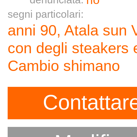
segni particolari:
anni 90, Atala sun 
con degli steakers e
Cambio shimano
Contattare