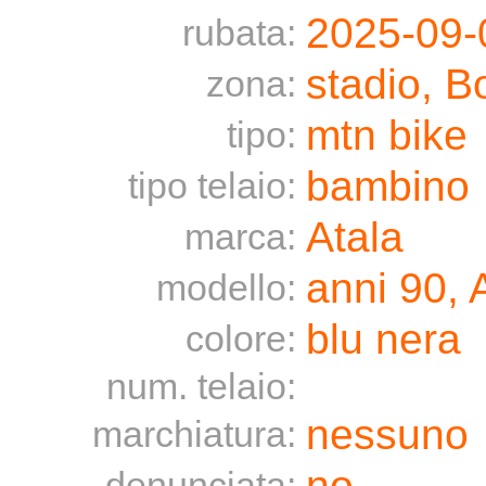
2025-09-
rubata:
stadio, 
zona:
mtn bike
tipo:
bambino
tipo telaio:
Atala
marca:
anni 90, 
modello:
blu nera
colore:
num. telaio:
nessuno
marchiatura:
no
denunciata: