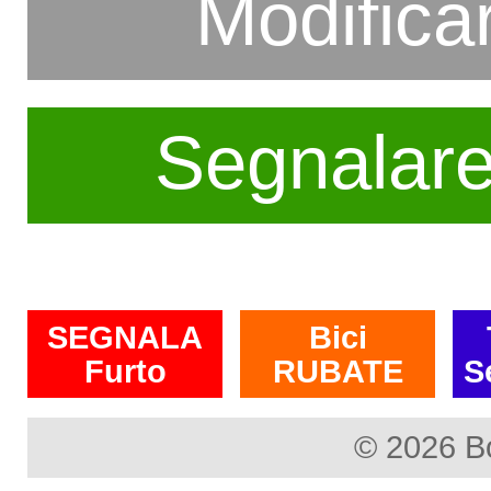
Modifica
Segnalar
SEGNALA
Bici
Furto
RUBATE
S
© 2026 B