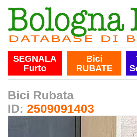
SEGNALA
Bici
Furto
RUBATE
S
Bici Rubata
ID:
2509091403