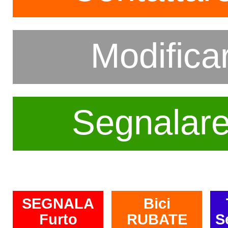
Modifica
Segnalar
SEGNALA
Bici
Furto
RUBATE
S