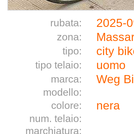
2025-0
rubata:
Massar
zona:
city bi
tipo:
uomo
tipo telaio:
Weg Bi
marca:
modello:
nera
colore:
num. telaio:
marchiatura: