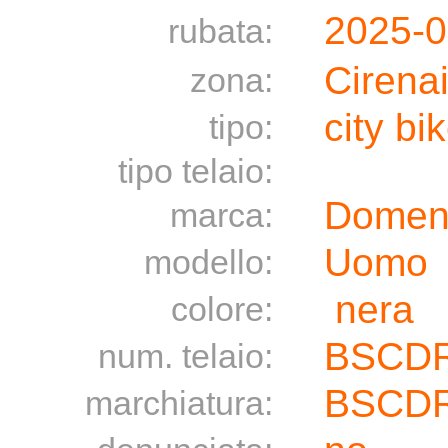
2025-
rubata:
Cirena
zona:
city bi
tipo:
tipo telaio:
Domeni
marca:
Uomo
modello:
nera
colore:
BSCDR
num. telaio:
BSCDR
marchiatura: