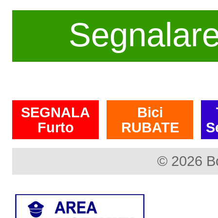
Segnalar
SEGNALA
Bici
Furto
RUBATE
S
© 2026 B