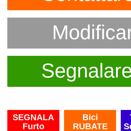
Modifica
Segnalar
SEGNALA
Bici
Furto
RUBATE
S