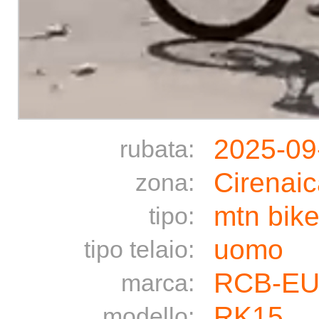
2025-09
rubata:
Cirenaic
zona:
mtn bik
tipo:
uomo
tipo telaio:
RCB-E
marca:
RK15
modello: