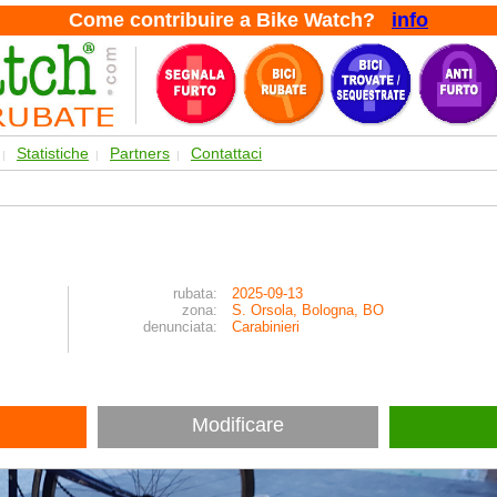
Come contribuire a Bike Watch?
info
Statistiche
Partners
Contattaci
|
|
|
rubata:
2025-09-13
zona:
S. Orsola, Bologna, BO
denunciata:
Carabinieri
Modificare