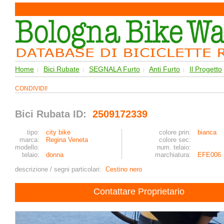
Home
Bici Rubate
SEGNALA Furto
Anti Furto
Il Progetto
|
|
|
|
CONDIVIDI!
Bici Rubata ID:
2509172339
tipo:
city bike
colore prin:
bianca
marca:
Regina Veneta
colore sec:
modello:
num. telaio:
telaio:
donna
marchiatura:
EFE006
descrizione / segni particolari:
Cestino nero
Contattare Proprietario