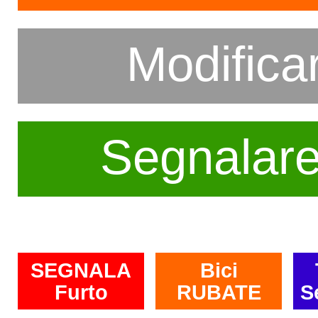
Modifica
Segnalar
SEGNALA
Bici
Furto
RUBATE
S