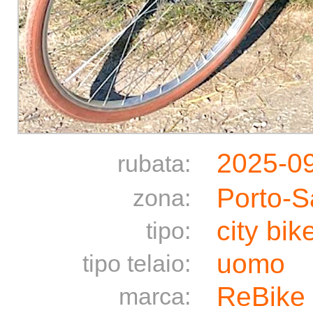
2025-0
rubata:
Porto-S
zona:
city bik
tipo:
uomo
tipo telaio:
ReBike
marca: