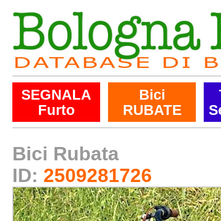
SEGNALA
Bici
Furto
RUBATE
S
Bici Rubata
ID:
2509281726