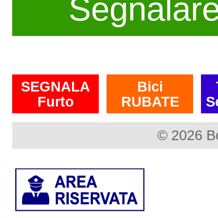
Segnalar
SEGNALA
Bici
Furto
RUBATE
S
© 2026 B