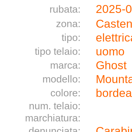
2025-
rubata:
Caste
zona:
elettri
tipo:
uomo
tipo telaio:
Ghost
marca:
Mountai
modello:
borde
colore:
num. telaio:
marchiatura:
Carabin
denunciata: