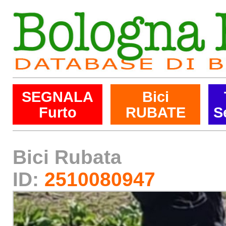
SEGNALA
Bici
Furto
RUBATE
S
Bici Rubata
ID:
2510080947