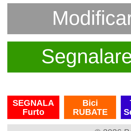
Modifica
Segnalar
SEGNALA
Bici
Furto
RUBATE
S