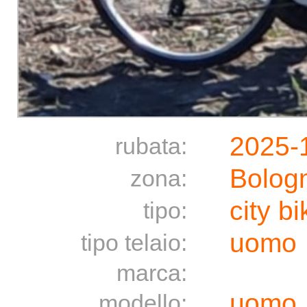
2025-
rubata:
Bolog
zona:
city bi
tipo:
uomo
tipo telaio:
marca:
uomo
modello: