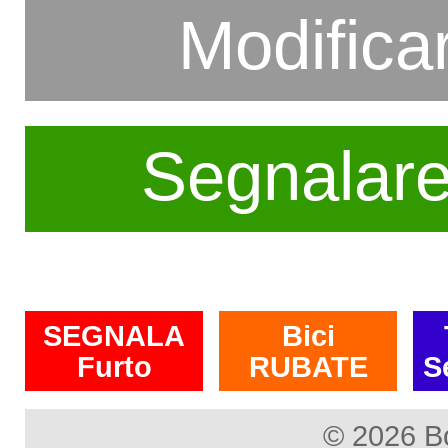
Modifica
Segnalar
SEGNALA
Bici
Furto
RUBATE
S
© 2026 B