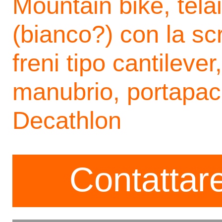
Mountain bike, tela
(bianco?) con la scr
freni tipo cantileve
manubrio, portapacc
Decathlon
Contattare