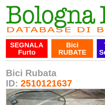
SEGNALA
Bici
Furto
RUBATE
S
Bici Rubata
ID:
2510121637