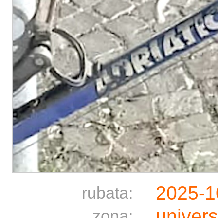
2025-1
rubata:
univers
zona: