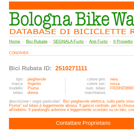
Home
Bici Rubate
SEGNALA Furto
Anti Furto
Il Progetto
|
|
|
|
CONDIVIDI!
Bici Rubata ID:
2510271111
tipo:
pieghevole
colore prin:
nera
marca:
Argento
colore sec:
rossa
modello:
Piuma
num. telaio:
FR20HZ0890
telaio:
donna
marchiatura:
descrizione / segni particolari:
Bici pieghevole elettrica, sulla parte sini
Piuma" sul telaio è leggermente abrasa. Il gancio centrale, per la chiusur
all'indietro. Il parafanghi anteriore è leggermente scostato su un lato, c
Contattare Proprietario