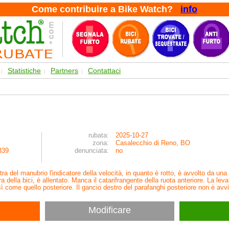
Come contribuire a Bike Watch?
info
Statistiche
Partners
Contattaci
|
|
|
rubata:
2025-10-27
zona:
Casalecchio di Reno, BO
339
denunciata:
no
stra del manubrio l'indicatore della velocità, in quanto è rotto, è avvolto da un
a della bici, è allentato. Manca il catarifrangente della ruota anteriore. La le
osì come quello posteriore. Il gancio destro del parafanghi posteriore non è avv
Modificare