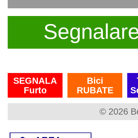
Segnalar
SEGNALA
Bici
Furto
RUBATE
S
© 2026 B