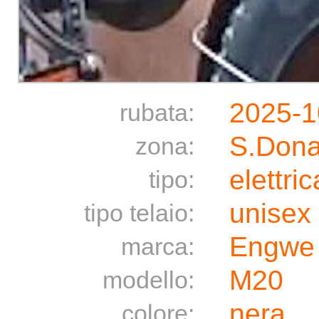
2025-1
rubata:
S.Dona
zona:
elettric
tipo:
unisex
tipo telaio:
Engwe
marca:
M20
modello:
nera
colore: