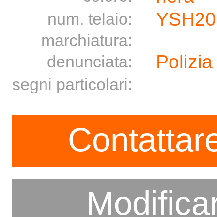
YSH20
num. telaio:
marchiatura:
Polizia
denunciata:
segni particolari:
Contattare
Modifica