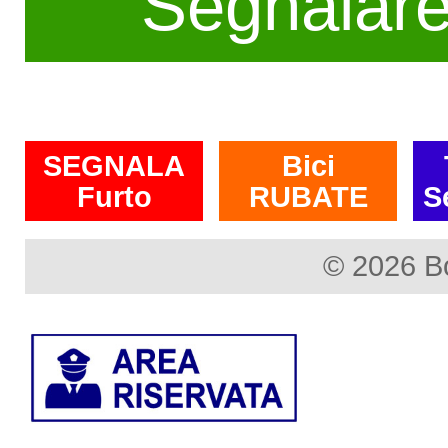
Segnalar
SEGNALA
Bici
Furto
RUBATE
S
© 2026 B