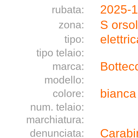
2025-1
rubata:
S orso
zona:
elettri
tipo:
tipo telaio:
Bottec
marca:
modello:
bianc
colore:
num. telaio:
marchiatura:
Carabin
denunciata: