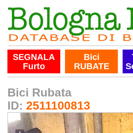
SEGNALA
Bici
Furto
RUBATE
S
Bici Rubata
ID:
2511100813