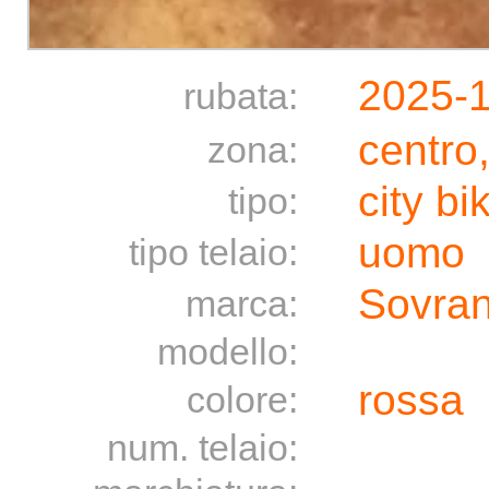
2025-
rubata:
centro
zona:
city bi
tipo:
uomo
tipo telaio:
Sovra
marca:
modello:
rossa
colore:
num. telaio: