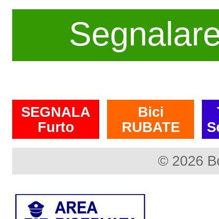
Segnalar
SEGNALA
Bici
Furto
RUBATE
S
© 2026 B