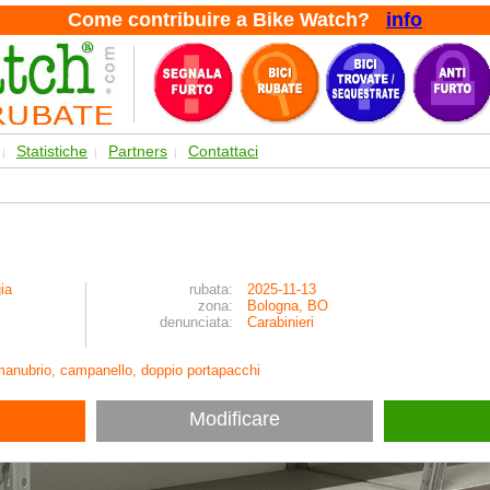
Come contribuire a Bike Watch?
info
Statistiche
Partners
Contattaci
|
|
|
gia
rubata:
2025-11-13
zona:
Bologna, BO
denunciata:
Carabinieri
 manubrio, campanello, doppio portapacchi
Modificare