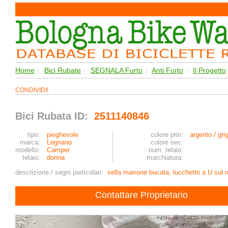
Home
Bici Rubate
SEGNALA Furto
Anti Furto
Il Progetto
|
|
|
|
CONDIVIDI!
Bici Rubata ID:
2511140846
tipo:
pieghevole
colore prin:
argento / gri
marca:
Legnano
colore sec:
modello:
Camper
num. telaio:
telaio:
donna
marchiatura:
descrizione / segni particolari:
sella marrone bucata, lucchetto a U sul
Contattare Proprietario