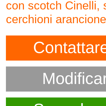
con scotch Cinelli, 
cerchioni arancion
Contattare
Modifica