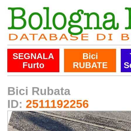
SEGNALA
Bici
Furto
RUBATE
S
Bici Rubata
ID:
2511192256