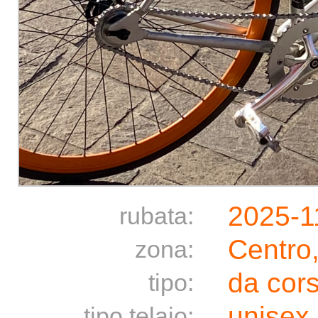
2025-1
rubata:
Centro
zona:
da cor
tipo:
unisex
tipo telaio: