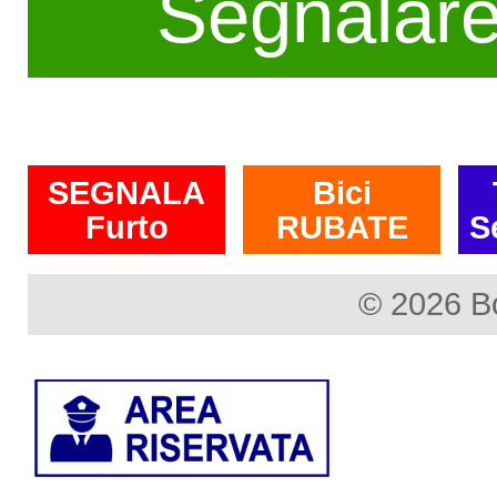
Segnalar
SEGNALA
Bici
Furto
RUBATE
S
© 2026 B