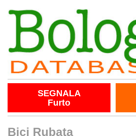
SEGNALA
Furto
Bici Rubata