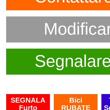
Modifica
Segnalar
SEGNALA
Bici
Furto
RUBATE
S