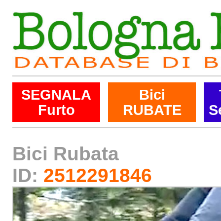
SEGNALA
Bici
Furto
RUBATE
S
Bici Rubata
ID:
2512291846