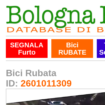
SEGNALA
Bici
Furto
RUBATE
S
Bici Rubata
ID:
2601011309