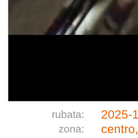
2025-
rubata:
centro
zona: