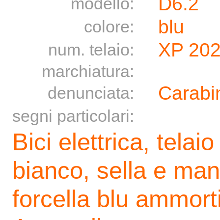
D6.2
modello:
blu
colore:
XP 20
num. telaio:
marchiatura:
Carabin
denunciata:
segni particolari:
Bici elettrica, telai
bianco, sella e ma
forcella blu ammort