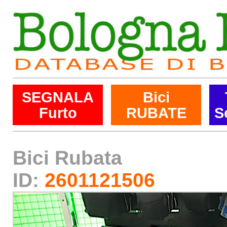
SEGNALA
Bici
Furto
RUBATE
S
Bici Rubata
ID:
2601121506