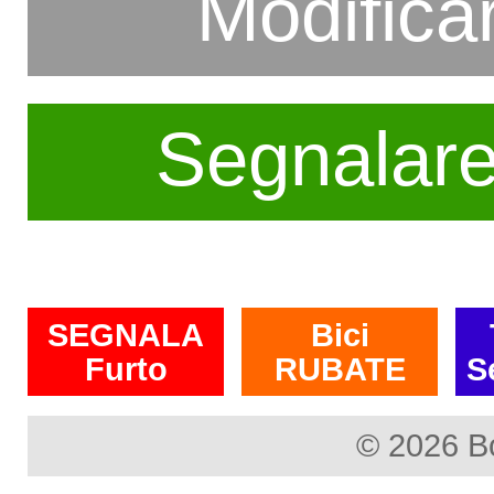
Modifica
Segnalar
SEGNALA
Bici
Furto
RUBATE
S
© 2026 B