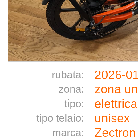
2026-0
rubata:
zona un
zona:
elettrica
tipo:
unisex
tipo telaio:
Zectron
marca: