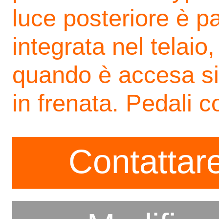
luce posteriore è pa
integrata nel telai
quando è accesa si
in frenata. Pedali c
Contattare