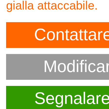
gialla attaccabile.
Contattare
Modifica
Segnalar