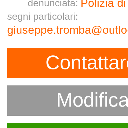
Polizia di
denunciata:
segni particolari:
giuseppe.tromba@outloo
Contattar
Modific