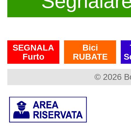
Segnalar
SEGNALA
Bici
Furto
RUBATE
S
© 2026 B