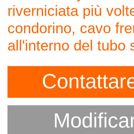
riverniciata più vol
condorino, cavo fr
all'interno del tubo
Contattare
Modifica