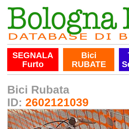
SEGNALA
Bici
Furto
RUBATE
S
Bici Rubata
ID:
2602121039