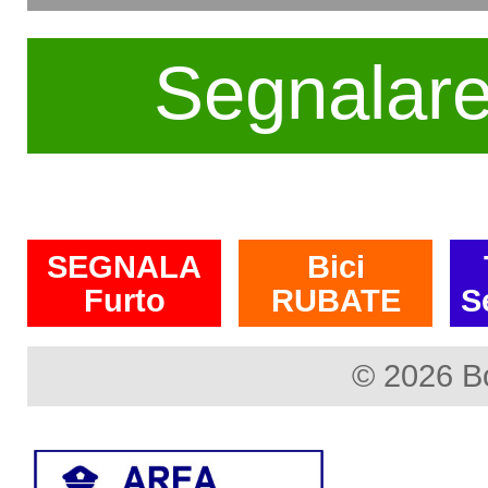
Segnalar
SEGNALA
Bici
Furto
RUBATE
S
© 2026 B