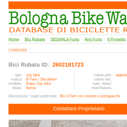
Home
Bici Rubate
SEGNALA Furto
Anti Furto
Il Progetto
|
|
|
|
CONDIVIDI!
Bici Rubata ID:
2602181723
tipo:
city bike
colore prin:
argento
marca:
B-Twin / Decathlon
colore sec:
modello:
Elops City bike
num. telaio:
telaio:
donna
marchiatura:
descrizione / segni particolari:
Bici bTwin con cestino e portapacchi
Contattare Proprietario