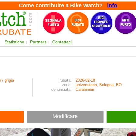
Come contribuire a Bike Watch?
info
Statistiche
Partners
Contattaci
|
|
|
 / grigia
rubata:
2026-02-18
zona:
universitaria, Bologna, BO
denunciata:
Carabinieri
Modificare