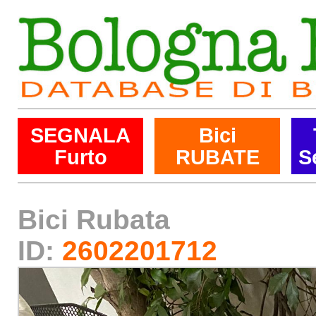
SEGNALA
Bici
Furto
RUBATE
S
Bici Rubata
ID:
2602201712