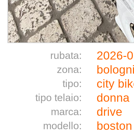
2026-0
rubata:
bologn
zona:
city bi
tipo:
donna
tipo telaio:
drive
marca:
boston
modello: