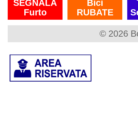
SEGNALA
Bici
Furto
RUBATE
S
© 2026 B