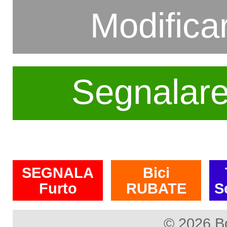
Modifica
Segnalar
SEGNALA
Bici
Furto
RUBATE
S
© 2026 B