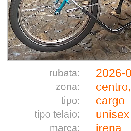
2026-
rubata:
centro
zona:
cargo
tipo:
unisex
tipo telaio:
irena
marca: