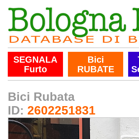
SEGNALA
Bici
Furto
RUBATE
S
Bici Rubata
ID:
2602251831