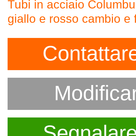
Tubi in acciaio Columbu
giallo e rosso cambio e
Contattare
Modifica
Segnalar