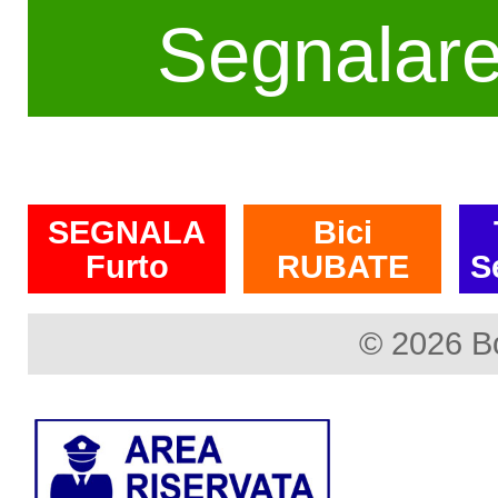
Segnalar
SEGNALA
Bici
Furto
RUBATE
S
© 2026 B