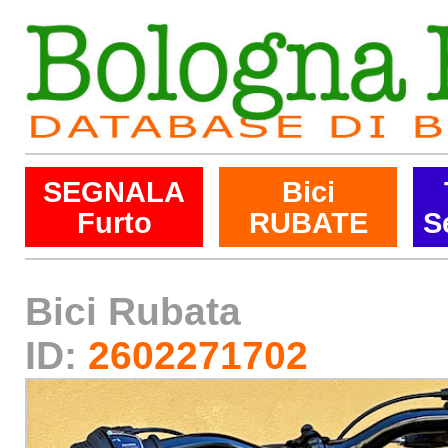
SEGNALA
Bici
Furto
RUBATE
S
Bici Rubata
ID:
2602271702