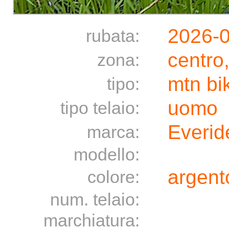
2026-
rubata:
centro
zona:
mtn bi
tipo:
uomo
tipo telaio:
Everid
marca:
modello:
argento
colore:
num. telaio:
marchiatura: